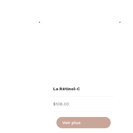
La Rétinol-C
$
108.00
Voir plus