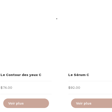
Le Contour des yeux C
Le Sérum C
$
74.00
$
92.00
Voir plus
Voir plus