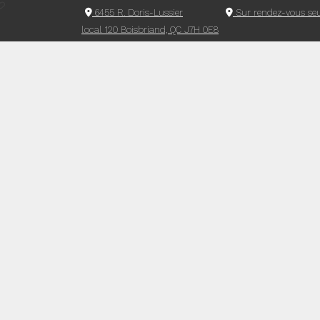
6455 R. Doris-Lussier
Sur rendez-vous se
local 120 Boisbriand, QC J7H 0E8